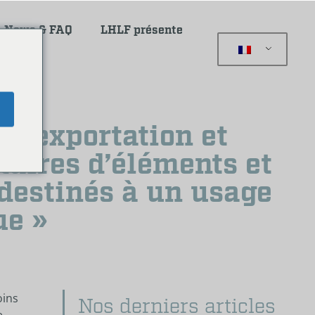
News & FAQ
LHLF présente
e
n, exportation et
aires d’éléments et
destinés à un usage
ue »
oins
Nos derniers articles