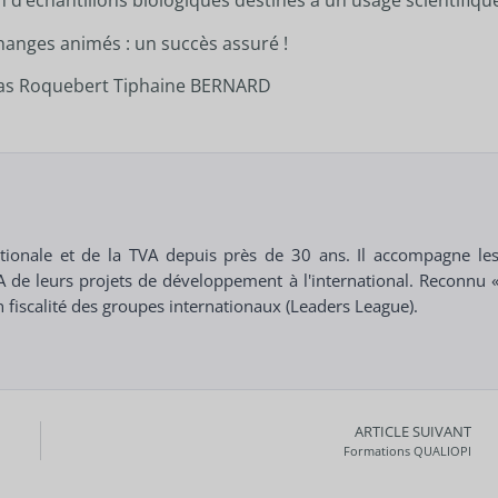
n d’échantillons biologiques destinés à un usage scientifiqu
hanges animés : un succès assuré !
las Roquebert
Tiphaine BERNARD
rnationale et de la TVA depuis près de 30 ans. Il accompagne le
VA de leurs projets de développement à l'international. Reconnu 
en fiscalité des groupes internationaux (Leaders League).
ARTICLE SUIVANT
Formations QUALIOPI