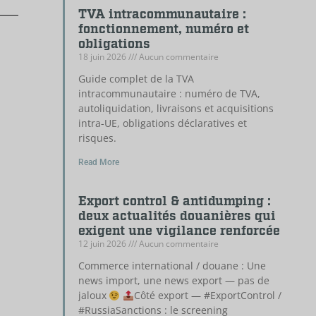
TVA intracommunautaire :
fonctionnement, numéro et
obligations
18 juin 2026
Aucun commentaire
Guide complet de la TVA
intracommunautaire : numéro de TVA,
autoliquidation, livraisons et acquisitions
intra-UE, obligations déclaratives et
risques.
Read More
Export control & antidumping :
deux actualités douanières qui
exigent une vigilance renforcée
12 juin 2026
Aucun commentaire
Commerce international / douane : Une
news import, une news export — pas de
jaloux
Côté export — #ExportControl /
#RussiaSanctions : le screening