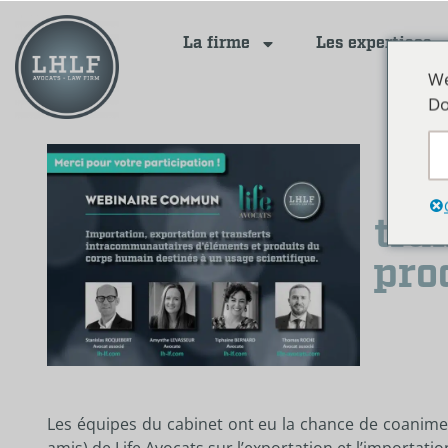
La firme
Les expertises
We
Do
tra
pro
Les équipes du cabinet ont eu la chance de coanim