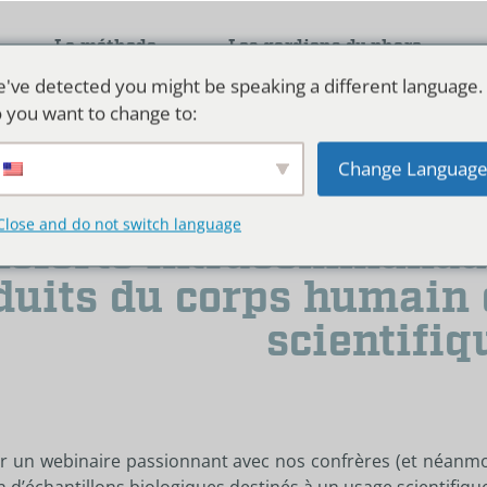
La méthode
Les gardiens du phare
've detected you might be speaking a different language.
LHLF formations
 you want to change to:
Change Languag
Webinaire « Importatio
Close and do not switch language
nsferts intracommunaut
duits du corps humain 
scientifiq
er un webinaire passionnant avec nos confrères (et néanm