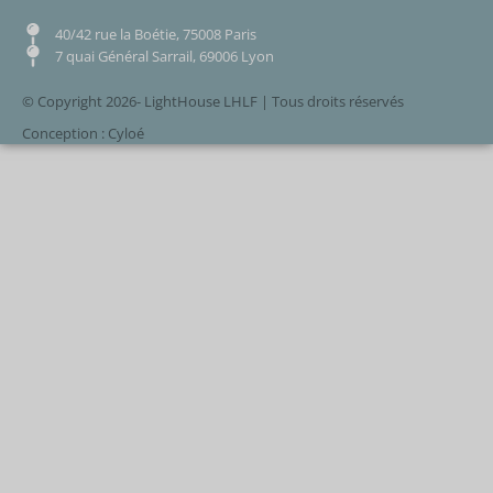
40/42 rue la Boétie, 75008 Paris
7 quai Général Sarrail, 69006 Lyon
© Copyright 2026- LightHouse LHLF | Tous droits réservés
Conception : Cyloé