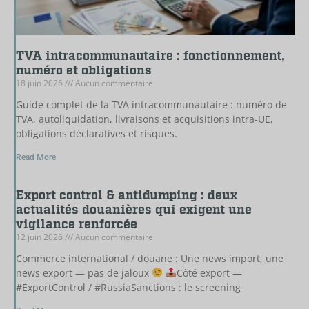
TVA intracommunautaire : fonctionnement,
numéro et obligations
18 juin 2026
Aucun commentaire
Guide complet de la TVA intracommunautaire : numéro de
TVA, autoliquidation, livraisons et acquisitions intra-UE,
obligations déclaratives et risques.
Read More
Export control & antidumping : deux
actualités douanières qui exigent une
vigilance renforcée
12 juin 2026
Aucun commentaire
Commerce international / douane : Une news import, une
news export — pas de jaloux
Côté export —
#ExportControl / #RussiaSanctions : le screening