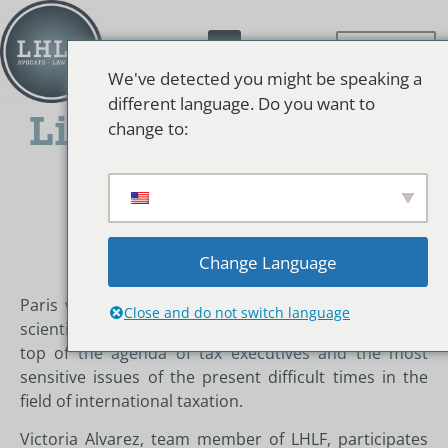
We've detected you might be speaking a
different language. Do you want to
LightHouse LHLF at
change to:
the 65th IFA
Congress 2011
Change Language
Paris will host the 65th IFA Congress this year.
The
Close and do not switch language
scientific programme will cover several items at the
top of the agenda of tax executives and the most
sensitive issues of the present difficult times in the
field of international taxation.
Victoria Alvarez, team member of LHLF, participates