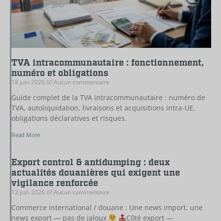
TVA intracommunautaire : fonctionnement,
numéro et obligations
18 juin 2026
Aucun commentaire
Guide complet de la TVA intracommunautaire : numéro de
TVA, autoliquidation, livraisons et acquisitions intra-UE,
obligations déclaratives et risques.
Read More
Export control & antidumping : deux
actualités douanières qui exigent une
vigilance renforcée
12 juin 2026
Aucun commentaire
Commerce international / douane : Une news import, une
news export — pas de jaloux
Côté export —