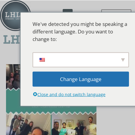
We've detected you might be speaking a
different language. Do you want to
LHLF Happy Hours !
change to:
Change Language
Close and do not switch language