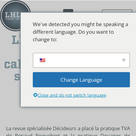
We've detected you might be speaking a
different language. Do you want to
LHLF classé parmi
change to:
les meilleurs
cabinets français par
sa pratique TVA &
Change Language
Douanes
Close and do not switch language
La revue spécialisée Décideurs a placé la pratique TVA
de Renaud Roquebert et la pratique Douanes de