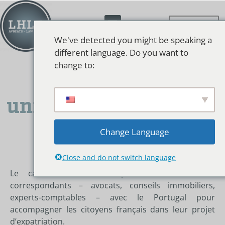
We've detected you might be speaking a
different language. Do you want to
Le Portugal est
change to:
attractif … pas
uniquement pour son
climat
Change Language
Close and do not switch language
Le cabinet a mis en place un réseau de
correspondants – avocats, conseils immobiliers,
experts-comptables – avec le Portugal pour
accompagner les citoyens français dans leur projet
d’expatriation.