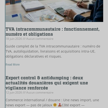
TVA intracommunautaire : fonctionnement,
numéro et obligations
18 juin 2026
Aucun commentaire
Guide complet de la TVA intracommunautaire : numéro de
TVA, autoliquidation, livraisons et acquisitions intra-UE,
obligations déclaratives et risques.
Read More
Export control & antidumping : deux
actualités douanières qui exigent une
vigilance renforcée
12 juin 2026
Aucun commentaire
Commerce international / douane : Une news import, une
news export — pas de jaloux
Côté export —