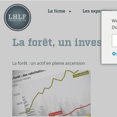
La firme
Les expertises
We
Do
La forêt, un investi
La forêt : un actif en pleine ascension