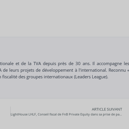
rnationale et de la TVA depuis près de 30 ans. Il accompagne le
VA de leurs projets de développement à l'international. Reconnu 
en fiscalité des groupes internationaux (Leaders League).
ARTICLE SUIVANT
LightHouse LHLF, Conseil fiscal de FnB Private Equity dans sa prise de participation majoritaire au capital de Lartigue et Fils !