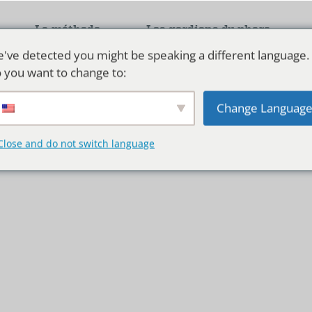
La méthode
Les gardiens du phare
've detected you might be speaking a different language.
LHLF formations
 you want to change to:
ssement immobilier de 
Change Languag
Close and do not switch language