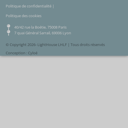
Politique de confidentialité |
Politique des cookies
40/42 rue la Boétie, 75008 Paris
7 quai Général Sarrail, 69006 Lyon
© Copyright 2026- LightHouse LHLF | Tous droits réservés
Conception : Cyloé