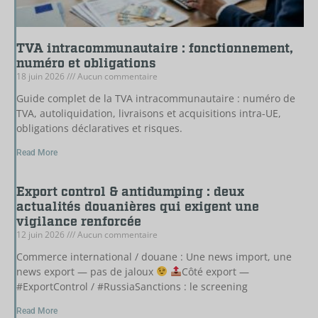
TVA intracommunautaire : fonctionnement,
numéro et obligations
18 juin 2026
Aucun commentaire
Guide complet de la TVA intracommunautaire : numéro de
TVA, autoliquidation, livraisons et acquisitions intra-UE,
obligations déclaratives et risques.
Read More
Export control & antidumping : deux
actualités douanières qui exigent une
vigilance renforcée
12 juin 2026
Aucun commentaire
Commerce international / douane : Une news import, une
news export — pas de jaloux
Côté export —
#ExportControl / #RussiaSanctions : le screening
Read More