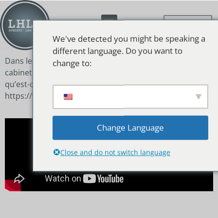
We've detected you might be speaking a
different language. Do you want to
Dans le cadre de sa mini série « LHLF présente », le
change to:
cabinet Light House Law Firm présente « La douane,
qu’est-ce que c’est ? » Retrouvez-nous sur
https://www.lh-lf.com
Change Language
Close and do not switch language