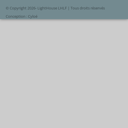
© Copyright 2026- LightHouse LHLF | Tous droits réservés
Conception : Cyloé