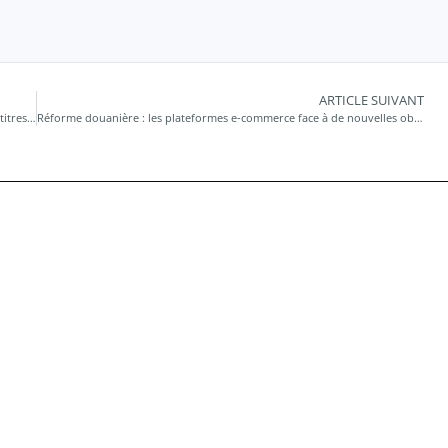
ARTICLE SUIVANT
Précisions sur le régime d’imposition des plus-values de cession de titres de participation
Réforme douanière : les plateformes e-commerce face à de nouvelles obligations ?